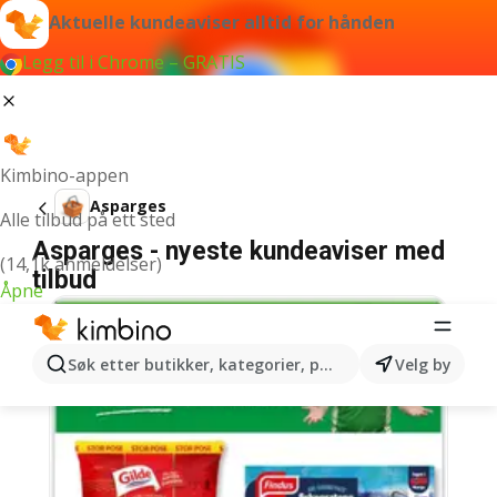
Aktuelle kundeaviser alltid for hånden
Legg til i Chrome – GRATIS
Kimbino-appen
Asparges
Alle tilbud på ett sted
Asparges - nyeste kundeaviser med
(14,1k anmeldelser)
tilbud
Åpne
Søk etter butikker, kategorier, produkter...
Velg by